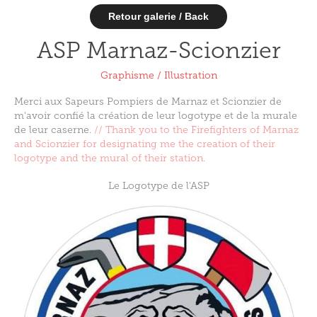
Retour galerie / Back
ASP Marnaz-Scionzier
Graphisme / Illustration
Merci aux Sapeurs Pompiers de Marnaz et Scionzier de
m'avoir confié la création de leur logotype et de la murale
de leur caserne.
//
Thank you to the Firefighters of Marnaz
and Scionzier for designating me the creation of their
logotype and the mural of their station.​​​​​​​
Le Logotype de l'ASP